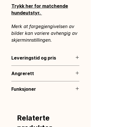
Trykk her for matchende
hundeutstyr.
Merk at fargegjengivelsen av
bilder kan variere avhengig av
skjerminnstillingen.
Leveringstid og pris
Sendes innen 1 virkedag.
Angrerett
Leveringstid: 2-5 virkedager.
Frakt: 69 kr — fri over 799 kr.
Du har 14 dagers
Funksjoner
angrerett. Angrefristen løper
fra dagen etter bestillingen er
En ekstra klikkspenne
mottatt.
Hundeselen har en ekstra
klikkspenne på halsen så du
Relaterte
slipper å dra selen over