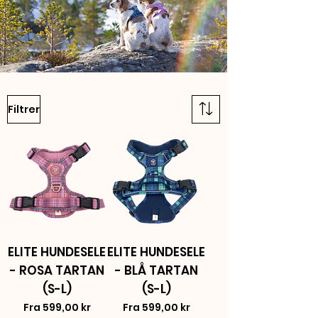
fra det vanlige – designet med 
omtanke, lagd for å vare.
Filtrer
ELITE HUNDESELE
ELITE HUNDESELE
- ROSA TARTAN
- BLÅ TARTAN
(S-L)
(S-L)
Salgspris
Salgspris
Fra
599,00 kr
Fra
599,00 kr