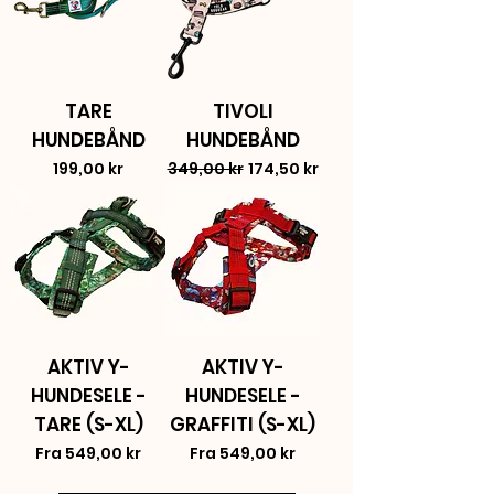
TARE
TIVOLI
HUNDEBÅND
HUNDEBÅND
Pris
Vanlig pris
Salgspris
199,00 kr
349,00 kr
174,50 kr
AKTIV Y-
AKTIV Y-
HUNDESELE -
HUNDESELE -
TARE (S-XL)
GRAFFITI (S-XL)
Salgspris
Salgspris
Fra
549,00 kr
Fra
549,00 kr