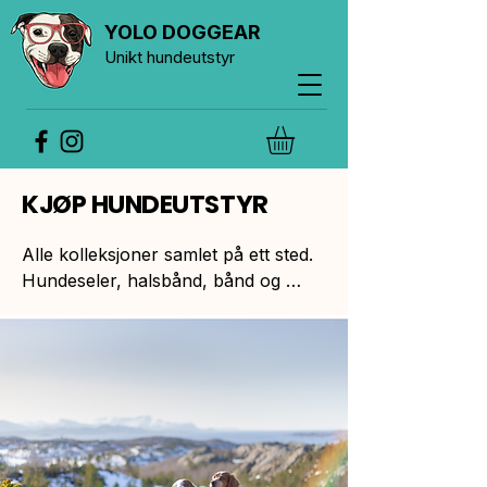
YOLO DOGGEAR
Unikt hundeutstyr
KJØP HUNDEUTSTYR
Alle kolleksjoner samlet på ett sted. 
Hundeseler, halsbånd, bånd og 
poseholdere – i mønstre du ikke 
finner andre steder.

Vi designer alle mønstrene selv og 
velger materialer vi stoler på. Det 
betyr solid kvalitet, gjennomtenkte 
detaljer og et uttrykk som skiller seg 