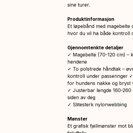
sine turer.
Produktinformasjon
Et løpebånd med magebelte og
hvor du vil ha både kontroll o
Gjennomtenkte detaljer
✓ Magebelte (70-120 cm) – ko
hendene
✓ To polstrede håndtak – øvre
kontroll under passeringer 
for hundens nakke og bryst 
✓ Justerbar lengde 160-260 c
siden av deg
✓ Slitesterk nylonwebbing
Mønster
Et grafisk fjellmønster mot b