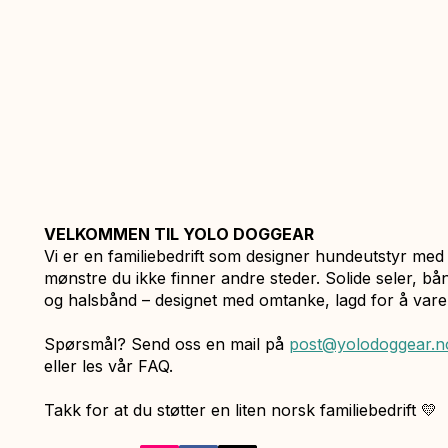
Hurtigvisning
NATUR HALSBÅND (M-L)
VELKOMMEN TIL YOLO DOGGEAR
Salgspris
Fra
199,00 kr
Vi er en familiebedrift som designer hundeutstyr med
mønstre du ikke finner andre steder. Solide seler, bå
og halsbånd – designet med omtanke, lagd for å vare
Spørsmål? Send oss en mail på
post@yolodoggear.n
eller les vår FAQ.
Takk for at du støtter en liten norsk familiebedrift 💛