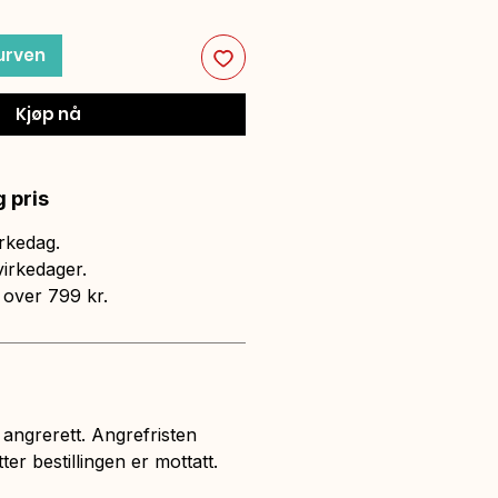
urven
Kjøp nå
 pris
rkedag.
virkedager.
i over 799 kr.
angrerett. Angrefristen
ter bestillingen er mottatt.