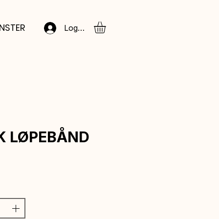
NSTER
Logg inn
K LØPEBÅND