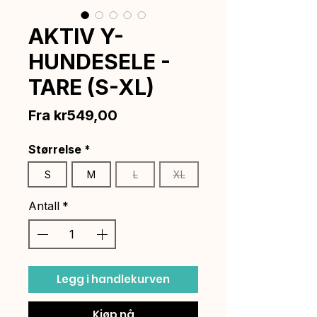
AKTIV Y-
HUNDESELE -
TARE (S-XL)
Salgspris
Fra
kr549,00
Størrelse
*
S
M
L
XL
Antall
*
Legg i handlekurven
Kjøp nå