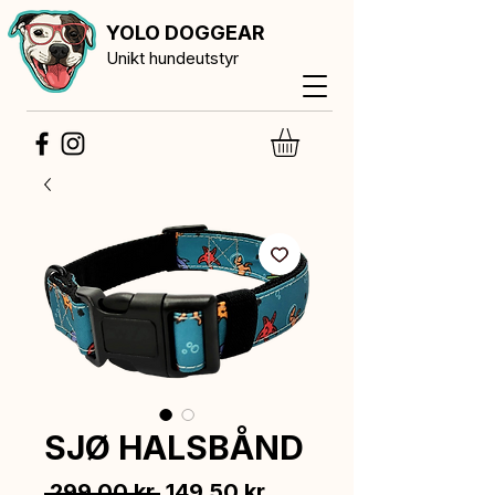
YOLO DOGGEAR
Unikt hundeutstyr
SJØ HALSBÅND
Vanlig
Salgspris
 299,00 kr 
149,50 kr