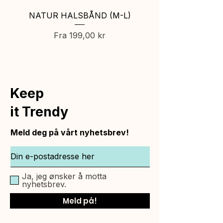
NATUR HALSBÅND (M-L)
NATUR HUNDEBÅND 
Salgspris
Fra
199,00 kr
Keep
it Trendy
Meld deg på vårt nyhetsbrev!
Ja, jeg ønsker å motta
nyhetsbrev.
Meld på!